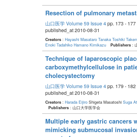
Resection of pulmonary metast
山口医学 Volume 59 Issue 4
pp. 173 - 177
published_at 2010-08-31
Creators
:
Hayashi Masataro
Tanaka Toshiki
Takem
Enoki Tadahiko
Hamano Kimikazu
Publishers
:
Technique of laparoscopic plac
carboxymethylcellulose in pati
cholecystectomy
山口医学 Volume 59 Issue 4
pp. 179 - 182
published_at 2010-08-31
Creators
:
Harada Eijiro
Shigeta Masatoshi
Suga At
Publishers
: 山口大学医学会
Multiple early gastric cancers 
mimicking submucosal invasion