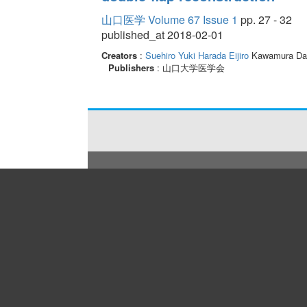
山口医学 Volume 67 Issue 1
pp. 27 - 32
published_at 2018-02-01
Creators
:
Suehiro Yuki
Harada Eijiro
Kawamura Da
Publishers
: 山口大学医学会