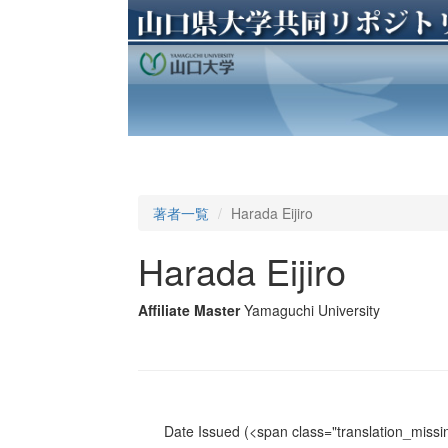
著者一覧
Harada Eijiro
Harada Eijiro
Affiliate Master
Yamaguchi University
Date Issued
(<span class="translation_missin