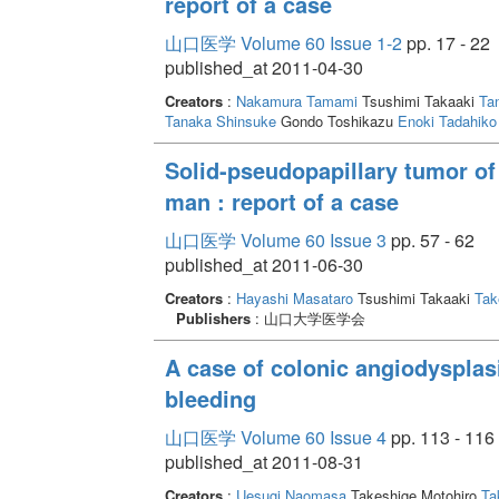
report of a case
山口医学 Volume 60 Issue 1-2
pp. 17 - 22
published_at 2011-04-30
Creators
:
Nakamura Tamami
Tsushimi Takaaki
Ta
Tanaka Shinsuke
Gondo Toshikazu
Enoki Tadahiko
Solid-pseudopapillary tumor of
man : report of a case
山口医学 Volume 60 Issue 3
pp. 57 - 62
published_at 2011-06-30
Creators
:
Hayashi Masataro
Tsushimi Takaaki
Tak
Publishers
: 山口大学医学会
A case of colonic angiodysplas
bleeding
山口医学 Volume 60 Issue 4
pp. 113 - 116
published_at 2011-08-31
Creators
:
Uesugi Naomasa
Takeshige Motohiro
Ta