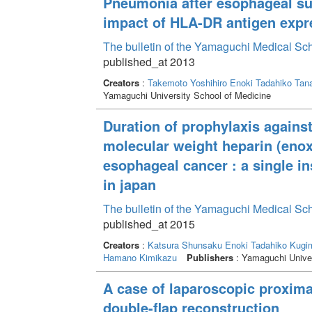
Pneumonia after esophageal su
impact of HLA-DR antigen exp
The bulletin of the Yamaguchi Medical Sc
published_at 2013
Creators
:
Takemoto Yoshihiro
Enoki Tadahiko
Tan
Yamaguchi University School of Medicine
Duration of prophylaxis again
molecular weight heparin (enox
esophageal cancer : a single in
in japan
The bulletin of the Yamaguchi Medical Sc
published_at 2015
Creators
:
Katsura Shunsaku
Enoki Tadahiko
Kugim
Hamano Kimikazu
Publishers
: Yamaguchi Univer
A case of laparoscopic proxima
double-flap reconstruction