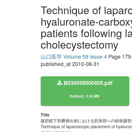
Technique of lapar
hyaluronate-carbox
patients following 
cholecystectomy
山口医学 Volume 59 Issue 4
Page 179
published_at 2010-08-31
B030059000405.pdf
[fulltext]
2.52 MB
Title
腹腔鏡下胆嚢摘出術における肝床部への術後腸管
Technique of laparoscopic placement of hyalurona