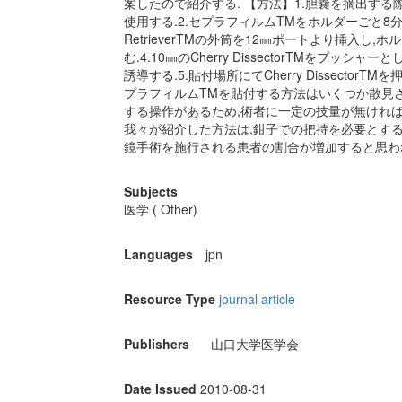
案したので紹介する. 【方法】1.胆嚢を摘出する際に用い
使用する.2.セプラフィルムTMをホルダーごと8分割
RetrieverTMの外筒を12㎜ポートより挿入
む.4.10㎜のCherry DissectorTMをプ
誘導する.5.貼付場所にてCherry Dissecto
プラフィルムTMを貼付する方法はいくつか散見
する操作があるため,術者に一定の技量が無けれ
我々が紹介した方法は,鉗子での把持を必要とする
鏡手術を施行される患者の割合が増加すると思わ
Subjects
医学 ( Other)
Languages
jpn
Resource Type
journal article
Publishers
山口大学医学会
Date Issued
2010-08-31