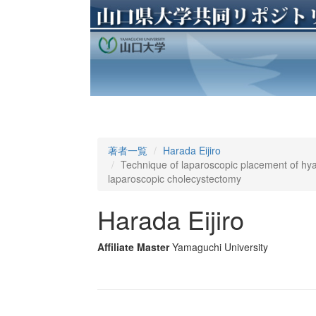
著者一覧
Harada Eijiro
Technique of laparoscopic placement of hyal
laparoscopic cholecystectomy
Harada Eijiro
Affiliate Master
Yamaguchi University