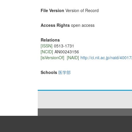
File Version
Version of Record
Access Rights
open access
Relations
[ISSN]
0513-1731
[NCID]
AN00243156
[isVersionOf]
[NAID]
http://ci.nii.ac.jp/naid/400
Schools
医学部