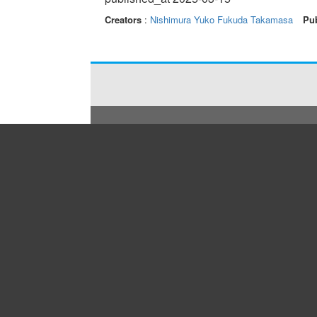
Creators
:
Nishimura Yuko
Fukuda Takamasa
Pub