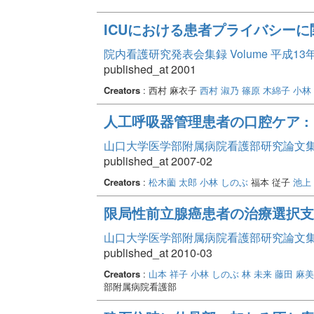
ICUにおける患者プライバシー
院内看護研究発表会集録 Volume 平成13
published_at 2001
Creators
: 西村 麻衣子
西村 淑乃
篠原 木綿子
小林
人工呼吸器管理患者の口腔ケア :
山口大学医学部附属病院看護部研究論文集 Vo
published_at 2007-02
Creators
:
松木薗 太郎
小林 しのぶ
福本 従子
池上
限局性前立腺癌患者の治療選択支
山口大学医学部附属病院看護部研究論文集 Vo
published_at 2010-03
Creators
:
山本 祥子
小林 しのぶ
林 未来
藤田 麻美
部附属病院看護部