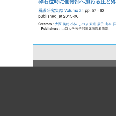
砕石位時に仙骨部へ加わる圧と疼
看護研究集録 Volume 24
pp. 57 - 62
published_at 2013-06
Creators
:
大西 美穂
小林 しのぶ
安達 康子
山本 
Publishers
: 山口大学医学部附属病院看護部