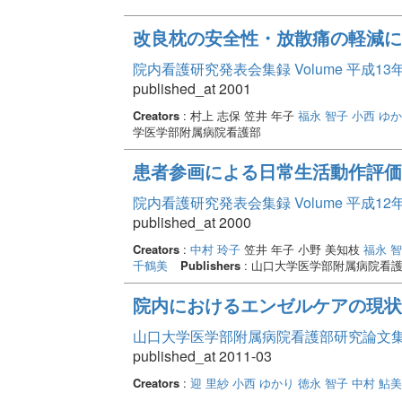
改良枕の安全性・放散痛の軽減に
院内看護研究発表会集録 Volume 平成13
published_at 2001
Creators
: 村上 志保 笠井 年子
福永 智子
小西 ゆ
学医学部附属病院看護部
患者参画による日常生活動作評価
院内看護研究発表会集録 Volume 平成12
published_at 2000
Creators
:
中村 玲子
笠井 年子 小野 美知枝
福永 
千鶴美
Publishers
: 山口大学医学部附属病院看
院内におけるエンゼルケアの現状
山口大学医学部附属病院看護部研究論文集 Vo
published_at 2011-03
Creators
:
迎 里紗
小西 ゆかり
徳永 智子
中村 鮎美