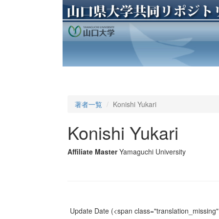
著者一覧
Konishi Yukari
Konishi Yukari
Affiliate Master
Yamaguchi University
Update Date
(<span class="translation_missing" 