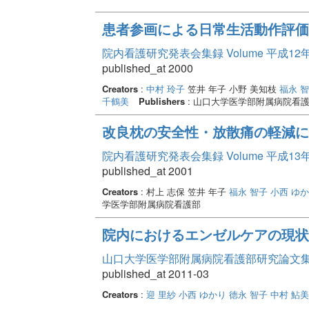
患者参画による日常生活動作評価
院内看護研究発表会集録 Volume 平成12
published_at 2000
Creators
:
中村 玲子
笠井 年子 小野 美知枝
福永 
千鶴美
Publishers
: 山口大学医学部附属病院看
改良枕の安全性・放散痛の軽減に
院内看護研究発表会集録 Volume 平成13
published_at 2001
Creators
: 村上 志保 笠井 年子
福永 智子
小西 ゆ
学医学部附属病院看護部
院内におけるエンゼルケアの現状
山口大学医学部附属病院看護部研究論文集 Vo
published_at 2011-03
Creators
:
迎 里紗
小西 ゆかり
徳永 智子
中村 鮎美