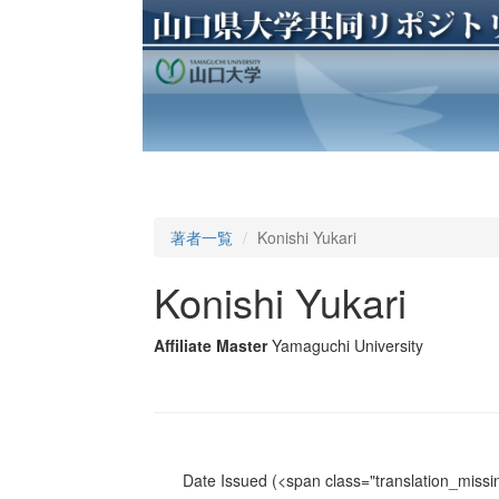
著者一覧
Konishi Yukari
Konishi Yukari
Affiliate Master
Yamaguchi University
Date Issued
(<span class="translation_missin