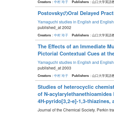
Creators
:
中村 玲子
Publishers
: 山口大学英語
PostovskyのOral Delayed P
Yamaguchi studies in English and Englis
published_at 2002
Creators
:
中村 玲子
Publishers
: 山口大学英語
The Effects of an Immediate Mu
Pictorial Contextual Cues at th
Yamaguchi studies in English and Englis
published_at 2003
Creators
:
中村 玲子
Publishers
: 山口大学英語
Studies of heterocyclic chemist
of N-acylarylethanethioamides l
4H-pyrido[3,2-e]-1,3-thiazines,
Journal of the Chemical Society. Perkin tr