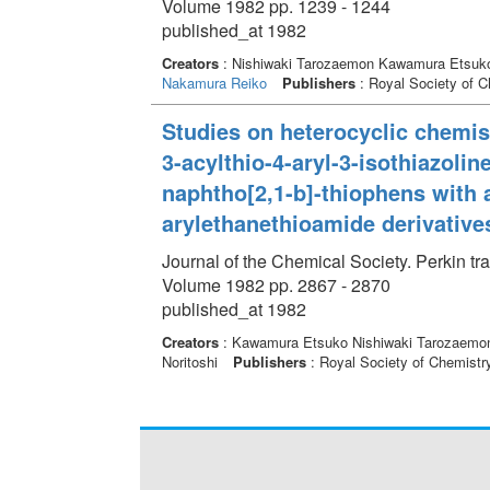
Volume 1982 pp. 1239 - 1244
published_at 1982
Creators
: Nishiwaki Tarozaemon Kawamura Etsu
Nakamura Reiko
Publishers
: Royal Society of C
Studies on heterocyclic chemist
3-acylthio-4-aryl-3-isothiazolin
naphtho[2,1-b]-thiophens with a
arylethanethioamide derivative
Journal of the Chemical Society. Perkin tr
Volume 1982 pp. 2867 - 2870
published_at 1982
Creators
: Kawamura Etsuko Nishiwaki Tarozaem
Noritoshi
Publishers
: Royal Society of Chemistr