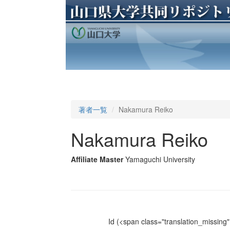
著者一覧
Nakamura Reiko
Nakamura Reiko
Affiliate Master
Yamaguchi University
Id
(<span class="translation_missing" 