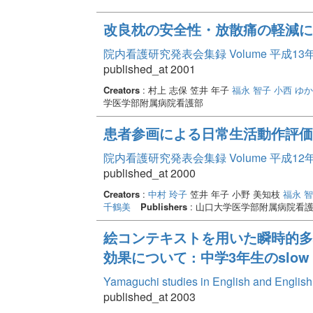
改良枕の安全性・放散痛の軽減に
院内看護研究発表会集録 Volume 平成13
published_at 2001
Creators
: 村上 志保 笠井 年子
福永 智子
小西 ゆ
学医学部附属病院看護部
患者参画による日常生活動作評価
院内看護研究発表会集録 Volume 平成12
published_at 2000
Creators
:
中村 玲子
笠井 年子 小野 美知枝
福永 
千鶴美
Publishers
: 山口大学医学部附属病院看
絵コンテキストを用いた瞬時的多
効果について : 中学3年生のslow
Yamaguchi studies in English and Englis
published_at 2003