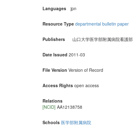
Languages
jpn
Resource Type
departmental bulletin paper
Publishers
山口大学医学部附属病院看護部
Date Issued
2011-03
File Version
Version of Record
Access Rights
open access
Relations
[NCID]
AA12138758
Schools
医学部附属病院