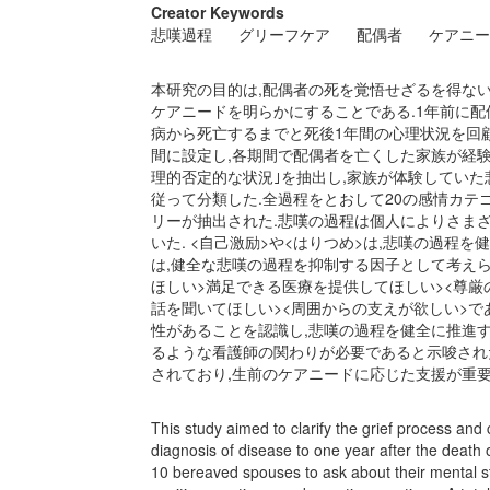
Creator Keywords
悲嘆過程
グリーフケア
配偶者
ケアニー
本研究の目的は,配偶者の死を覚悟せざるを得ない
ケアニードを明らかにすることである.1年前に配
病から死亡するまでと死後1年間の心理状況を回顧
間に設定し,各期間で配偶者を亡くした家族が経験
理的否定的な状況｣を抽出し,家族が体験してい
従って分類した.全過程をとおして20の感情カテ
リーが抽出された.悲嘆の過程は個人によりさまざ
いた. <自己激励>や<はりつめ>は,悲嘆の過程
は,健全な悲嘆の過程を抑制する因子として考えら
ほしい>満足できる医療を提供してほしい><尊厳
話を聞いてほしい><周囲からの支えが欲しい>で
性があることを認識し,悲嘆の過程を健全に推進す
るような看護師の関わりが必要であると示唆された
されており,生前のケアニードに応じた支援が重要
This study aimed to clarify the grief process an
diagnosis of disease to one year after the death 
10 bereaved spouses to ask about their mental s