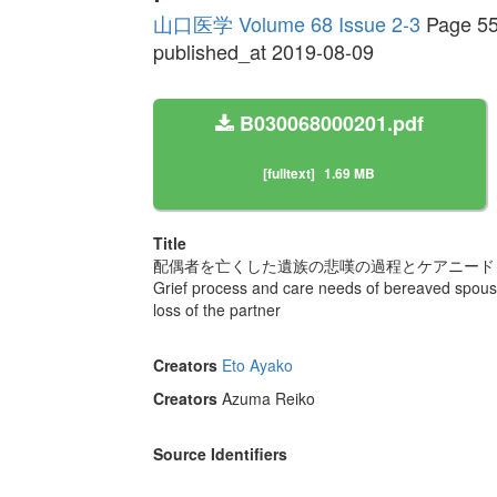
山口医学 Volume 68 Issue 2-3
Page 55
published_at 2019-08-09
B030068000201.pdf
[fulltext]
1.69 MB
Title
配偶者を亡くした遺族の悲嘆の過程とケアニード 
Grief process and care needs of bereaved spouses
loss of the partner
Creators
Eto Ayako
Creators
Azuma Reiko
Source Identifiers