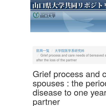
部局一覧
大学院医学系研究科
Grief process and care needs of bereaved s
after the loss of the partner
Grief process and 
spouses : the perio
disease to one year 
partner