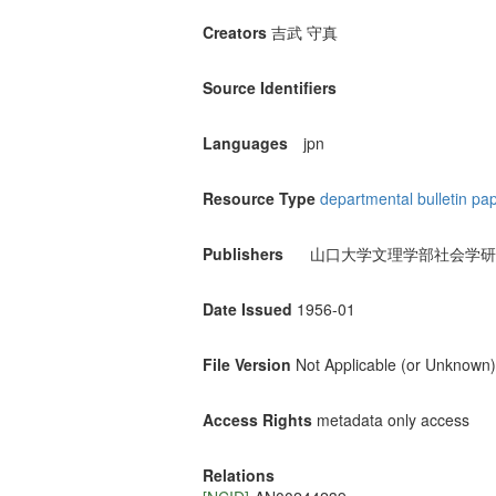
Creators
吉武 守真
Source Identifiers
Languages
jpn
Resource Type
departmental bulletin pa
Publishers
山口大学文理学部社会学研
Date Issued
1956-01
File Version
Not Applicable (or Unknown)
Access Rights
metadata only access
Relations