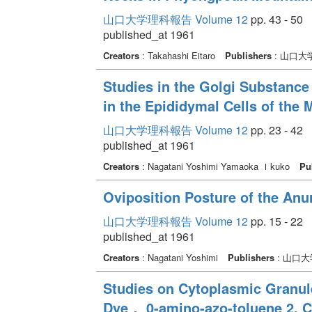
山口大学理科報告 Volume 12
pp. 43 - 50
published_at 1961
Creators
: Takahashi Eitaro
Publishers
: 山口大
Studies in the Golgi Substance
in the Epididymal Cells of the
山口大学理科報告 Volume 12
pp. 23 - 42
published_at 1961
Creators
: Nagatani Yoshimi Yamaoka Ｉkuko
Pu
Oviposition Posture of the Anu
山口大学理科報告 Volume 12
pp. 15 - 22
published_at 1961
Creators
: Nagatani Yoshimi
Publishers
: 山口
Studies on Cytoplasmic Granul
Dye， 0-amino-azo-toluene 2. Cl