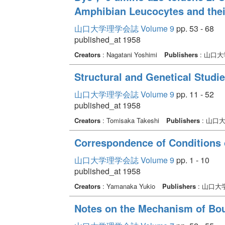
Amphibian Leucocytes and thei
山口大学理学会誌 Volume 9
pp. 53 - 68
published_at 1958
Creators
: Nagatani Yoshimi
Publishers
: 山口
Structural and Genetical Studie
山口大学理学会誌 Volume 9
pp. 11 - 52
published_at 1958
Creators
: Tomisaka Takeshi
Publishers
: 山口
Correspondence of Conditions 
山口大学理学会誌 Volume 9
pp. 1 - 10
published_at 1958
Creators
: Yamanaka Yukio
Publishers
: 山口大
Notes on the Mechanism of Bou