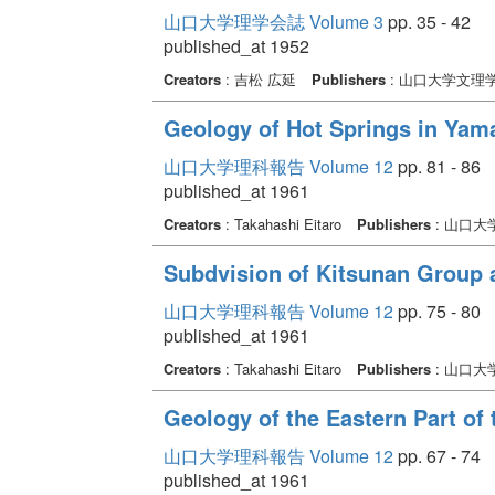
山口大学理学会誌 Volume 3
pp. 35 - 42
published_at 1952
Creators
: 吉松 広延
Publishers
: 山口大学文理
Geology of Hot Springs in Yam
山口大学理科報告 Volume 12
pp. 81 - 86
published_at 1961
Creators
: Takahashi Eitaro
Publishers
: 山口大
Subdvision of Kitsunan Group 
山口大学理科報告 Volume 12
pp. 75 - 80
published_at 1961
Creators
: Takahashi Eitaro
Publishers
: 山口大
Geology of the Eastern Part of
山口大学理科報告 Volume 12
pp. 67 - 74
published_at 1961