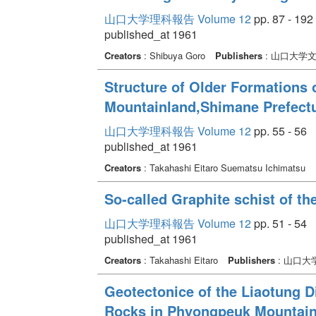
山口大学理科報告 Volume 12
pp. 87 - 192
published_at 1961
Creators
: Shibuya Goro
Publishers
: 山口大学
Structure of Older Formations 
Mountainland,Shimane Prefect
山口大学理科報告 Volume 12
pp. 55 - 56
published_at 1961
Creators
: Takahashi Eitaro Suematsu Ichimatsu
So-called Graphite schist of t
山口大学理科報告 Volume 12
pp. 51 - 54
published_at 1961
Creators
: Takahashi Eitaro
Publishers
: 山口大
Geotectonice of the Liaotung D
Rocks in Phyongpeuk Mountain