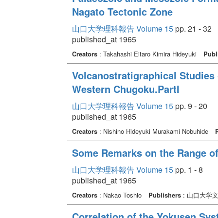
Nagato Tectonic Zone
山口大学理科報告 Volume 15
pp. 21 - 32
published_at 1965
Creators
: Takahashi Eitaro Kimira Hideyuki
Publ
Volcanostratigraphical Studies
Western Chugoku.PartI
山口大学理科報告 Volume 15
pp. 9 - 20
published_at 1965
Creators
: Nishino Hideyuki Murakami Nobuhide
Some Remarks on the Range of 
山口大学理科報告 Volume 15
pp. 1 - 8
published_at 1965
Creators
: Nakao Toshio
Publishers
: 山口大学
Correlation of the Yokusen Sy