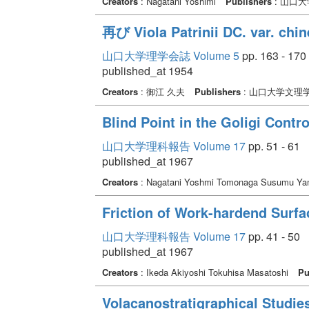
Creators
: Nagatani Yoshimi
Publishers
: 山口
再び Viola Patrinii DC. var. c
山口大学理学会誌 Volume 5
pp. 163 - 170
published_at 1954
Creators
: 御江 久夫
Publishers
: 山口大学文理
Blind Point in the Goligi Contr
山口大学理科報告 Volume 17
pp. 51 - 61
published_at 1967
Creators
: Nagatani Yoshmi Tomonaga Susumu Ya
Friction of Work-hardend Surf
山口大学理科報告 Volume 17
pp. 41 - 50
published_at 1967
Creators
: Ikeda Akiyoshi Tokuhisa Masatoshi
Pu
Volacanostratigraphical Studie