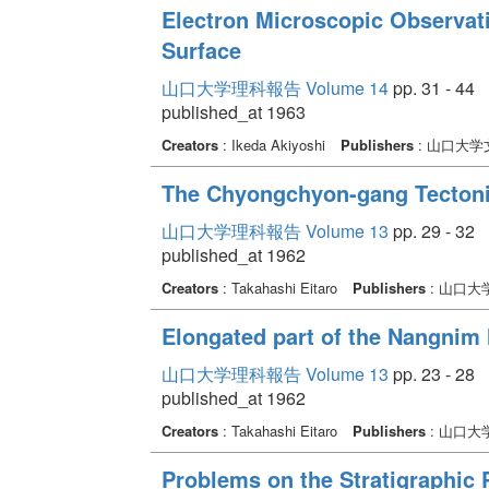
Electron Microscopic Observatio
Surface
山口大学理科報告 Volume 14
pp. 31 - 44
published_at 1963
Creators
: Ikeda Akiyoshi
Publishers
: 山口大
The Chyongchyon-gang Tectoni
山口大学理科報告 Volume 13
pp. 29 - 32
published_at 1962
Creators
: Takahashi Eitaro
Publishers
: 山口大
Elongated part of the Nangnim
山口大学理科報告 Volume 13
pp. 23 - 28
published_at 1962
Creators
: Takahashi Eitaro
Publishers
: 山口大
Problems on the Stratigraphic P