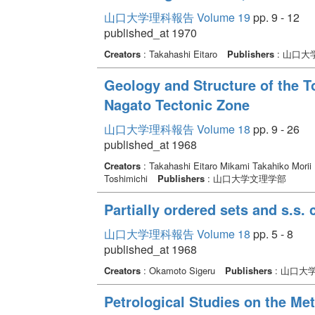
山口大学理科報告 Volume 19
pp. 9 - 12
published_at 1970
Creators
: Takahashi Eitaro
Publishers
: 山口大
Geology and Structure of the To
Nagato Tectonic Zone
山口大学理科報告 Volume 18
pp. 9 - 26
published_at 1968
Creators
: Takahashi Eitaro Mikami Takahiko Morii 
Toshimichi
Publishers
: 山口大学文理学部
Partially ordered sets and s.s.
山口大学理科報告 Volume 18
pp. 5 - 8
published_at 1968
Creators
: Okamoto Sigeru
Publishers
: 山口大
Petrological Studies on the Met