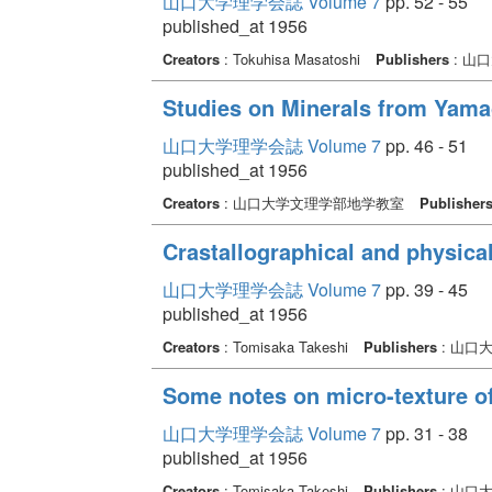
山口大学理学会誌 Volume 7
pp. 52 - 55
published_at 1956
Creators
: Tokuhisa Masatoshi
Publishers
: 山
Studies on Minerals from Yamag
山口大学理学会誌 Volume 7
pp. 46 - 51
published_at 1956
Creators
: 山口大学文理学部地学教室
Publisher
Crastallographical and physical
山口大学理学会誌 Volume 7
pp. 39 - 45
published_at 1956
Creators
: Tomisaka Takeshi
Publishers
: 山口
Some notes on micro-texture of
山口大学理学会誌 Volume 7
pp. 31 - 38
published_at 1956
Creators
: Tomisaka Takeshi
Publishers
: 山口