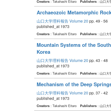
Creators
: Takahashi Eitaro
Publishers
: 山口大
Archaeozoic Metamorphic Rock
山口大学理科報告 Volume 20
pp. 49 - 56
published_at 1973
Creators
: Takahashi Eitaro
Publishers
: 山口大
Mountain Systems of the South
Korea
山口大学理科報告 Volume 20
pp. 43 - 48
published_at 1973
Creators
: Takahashi Eitaro
Publishers
: 山口大
Mechanism of the Deep Springs
山口大学理科報告 Volume 20
pp. 37 - 42
published_at 1973
Creators
: Takahashi Eitaro
Publishers
: 山口大