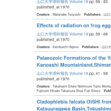
山口大学理科報告 Volume 19
pp. 69 - 83
published_at 1970
Creators
: Watanabe Tsuyoshi
Publishers
: 山
Effects of radiation on frog egg
山口大学理科報告 Volume 19
pp. 59 - 68
published_at 1970
Creators
: Sambuichi Hajime
Publishers
: 山口
Palaeozoic Formations of the Yo
Kanoashi Mountainland,Shiman
山口大学理科報告 Volume 19
pp. 41 - 58
published_at 1970
Creators
: Takahashi Eitaro Nishimura Yujiro Morit
Fujimoto Hiroaki Takamura Shuji Fujii Shuzo
Publ
Cladophlebis falcata OISHI fro
Katsuuragawa Basin,Tokushima