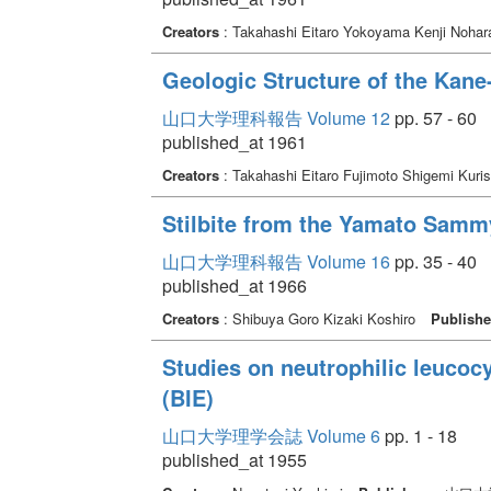
Creators
: Takahashi Eitaro Yokoyama Kenji Nohar
Geologic Structure of the Kane
山口大学理科報告 Volume 12
pp. 57 - 60
published_at 1961
Creators
: Takahashi Eitaro Fujimoto Shigemi Kuri
Stilbite from the Yamato Samm
山口大学理科報告 Volume 16
pp. 35 - 40
published_at 1966
Creators
: Shibuya Goro Kizaki Koshiro
Publishe
Studies on neutrophilic leucocy
(BIE)
山口大学理学会誌 Volume 6
pp. 1 - 18
published_at 1955