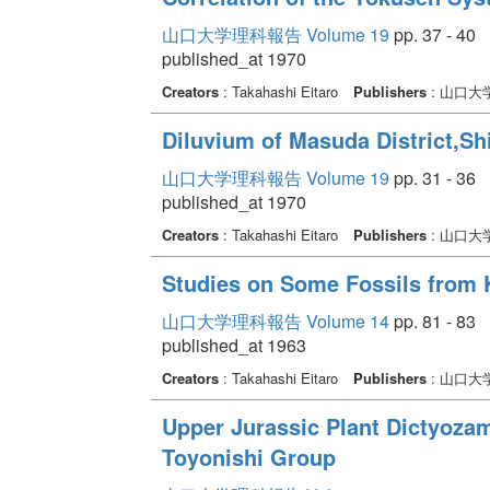
山口大学理科報告 Volume 19
pp. 37 - 40
published_at 1970
Creators
: Takahashi Eitaro
Publishers
: 山口大
Diluvium of Masuda District,Sh
山口大学理科報告 Volume 19
pp. 31 - 36
published_at 1970
Creators
: Takahashi Eitaro
Publishers
: 山口大
Studies on Some Fossils from 
山口大学理科報告 Volume 14
pp. 81 - 83
published_at 1963
Creators
: Takahashi Eitaro
Publishers
: 山口大
Upper Jurassic Plant Dictyoza
Toyonishi Group