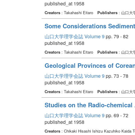
published_at 1958
Creators
: Takahashi Eitaro
Publishers
: 山口大
Some Considerations Sediment
山口大学理学会誌 Volume 9
pp. 79 - 82
published_at 1958
Creators
: Takahashi Eitaro
Publishers
: 山口大
Geological Provinces of Corea
山口大学理学会誌 Volume 9
pp. 73 - 78
published_at 1958
Creators
: Takahashi Eitaro
Publishers
: 山口大
Studies on the Radio-chemical 
山口大学理学会誌 Volume 9
pp. 69 - 72
published_at 1958
Creators
: Chikaki Hisashi Ishizu Kazuhiko Kaida 