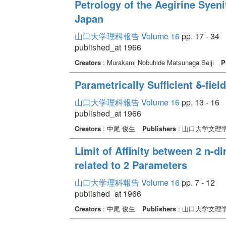
Petrology of the Aegirine Syeni
Japan
山口大学理科報告 Volume 16
pp. 17 - 34
published_at 1966
Creators
: Murakami Nobuhide Matsunaga Seiji
P
Parametrically Sufficient δ-fie
山口大学理科報告 Volume 16
pp. 13 - 16
published_at 1966
Creators
: 中尾 俊生
Publishers
: 山口大学文理
Limit of Affinity between 2 n-d
related to 2 Parameters
山口大学理科報告 Volume 16
pp. 7 - 12
published_at 1966
Creators
: 中尾 俊生
Publishers
: 山口大学文理