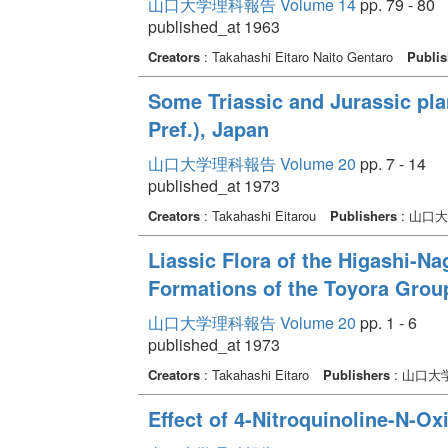
山口大学理科報告 Volume 14
pp. 79 - 80
published_at 1963
Creators
: Takahashi Eitaro Naito Gentaro
Publis
Some Triassic and Jurassic pl
Pref.), Japan
山口大学理科報告 Volume 20
pp. 7 - 14
published_at 1973
Creators
: Takahashi Eitarou
Publishers
: 山口
Liassic Flora of the Higashi-N
Formations of the Toyora Grou
山口大学理科報告 Volume 20
pp. 1 - 6
published_at 1973
Creators
: Takahashi Eitaro
Publishers
: 山口大
Effect of 4-Nitroquinoline-N-O