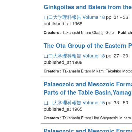
Ginkgoites and Baiera from the 
山口大学理科報告 Volume 18
pp. 31 - 36
published_at 1968
Creators
: Takahashi Eitaro Okafuji Goro
Publish
The Ota Group of the Eastern P
山口大学理科報告 Volume 18
pp. 27 - 30
published_at 1968
Creators
: Takahashi Eitaro Mikami Takahiko Mot
Palaeozoic and Mesozoic Forma
Parts of the Table Basin,Yamag
山口大学理科報告 Volume 15
pp. 33 - 50
published_at 1965
Creators
: Takahashi Eitaro Ube Shigetoshi Mihara
Palaeozoic and Mesozoic Formati