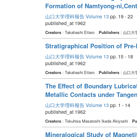
Formation of Namtyong-ni,Cent
山口大学理科報告 Volume 13
pp. 19 - 22
published_at 1962
Creators
: Takahashi Eitaro
Publishers
: 山口大
Stratigraphical Position of Pr
山口大学理科報告 Volume 13
pp. 15 - 18
published_at 1962
Creators
: Takahashi Eitaro
Publishers
: 山口大
The Effect of Boundary Lubrica
Metallic Contacts under Tangen
山口大学理科報告 Volume 13
pp. 1 - 14
published_at 1962
Creators
: Tokuhisa Masatoshi Ikeda Akiyoshi
Pu
Mineralogical Study of Magneti