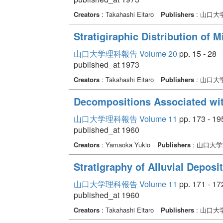
Creators
: Takahashi Eitaro
Publishers
: 山口大
Stratigiraphic Distribution of 
山口大学理科報告 Volume 20
pp. 15 - 28
published_at 1973
Creators
: Takahashi Eitaro
Publishers
: 山口大
Decompositions Associated wi
山口大学理科報告 Volume 11
pp. 173 - 19
published_at 1960
Creators
: Yamaoka Yukio
Publishers
: 山口大
Stratigraphy of Alluvial Deposit
山口大学理科報告 Volume 11
pp. 171 - 17
published_at 1960
Creators
: Takahashi Eitaro
Publishers
: 山口大