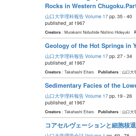
Rocks in Western Chugoku.Part
山口大学理科報告 Volume 17
pp. 35 - 40
published_at 1967
Creators
: Murakami Nobuhide Nishino Hideyuki
Geology of the Hot Springs in
山口大学理科報告 Volume 17
pp. 27 - 34
published_at 1967
Creators
: Takahashi Eitaro
Publishers
: 山口大
Sedimentary Facies of the Lowe
山口大学理科報告 Volume 17
pp. 19 - 26
published_at 1967
Creators
: Takahashi Eitaro
Publishers
: 山口大
コアセルヴェーションと細胞核退
山口大学理学会誌 Volume 1
pp. 69 - 78