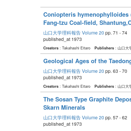
Coniopteris hymenophylloides 
Fang-tzu Coal-field, Shantung,
山口大学理科報告 Volume 20
pp. 71 - 74
published_at 1973
Creators
: Takahashi Eitaro
Publishers
: 山口大
Geological Ages of the Taedon
山口大学理科報告 Volume 20
pp. 63 - 70
published_at 1973
Creators
: Takahashi Eitaro
Publishers
: 山口大
The Sosan Type Graphite Deposi
Skarn Minerals
山口大学理科報告 Volume 20
pp. 57 - 62
published_at 1973