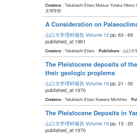
Creators
: Takahashi Eitaro Matsuo Yutaka Hibino 
文理学部
A Consideration on Palaeoclima
山口大学理科報告 Volume 12
pp. 63 - 66
published_at 1961
Creators
: Takahashi Eitaro
Publishers
: 山口大
The Pleistocene deposits of the
their geologic proplems
山口大学理科報告 Volume 19
pp. 21 - 30
published_at 1970
Creators
: Takahashi Eitaro Kawano Michihiro
Pu
The Pleistocene Deposits in Y
山口大学理科報告 Volume 19
pp. 13 - 20
published_at 1970