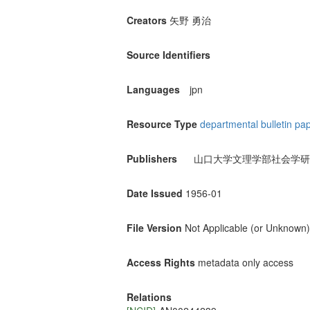
Creators
矢野 勇治
Source Identifiers
Languages
jpn
Resource Type
departmental bulletin pa
Publishers
山口大学文理学部社会学研
Date Issued
1956-01
File Version
Not Applicable (or Unknown)
Access Rights
metadata only access
Relations