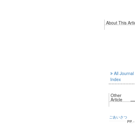
About This Arti
All Journal
Index
Other
Article
ごあいさつ
PP. -