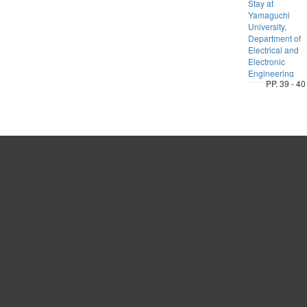
Stay at
Yamaguchi
University,
Department of
Electrical and
Electronic
Engineering
PP. 39 - 40