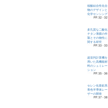
核酸結合性化合
物のデザインと
化学センシング
PP. 32 - 32
多孔質な二酸化
チタン薄膜の作
製とその物性に
関する研究
PP. 33 - 33
超並列計算機を
用いた高機能材
料のシュミレー
ション
PP. 35 - 36
セレン化亜鉛系
青色半導体レー
ザーの開発
PP. 37 - 38