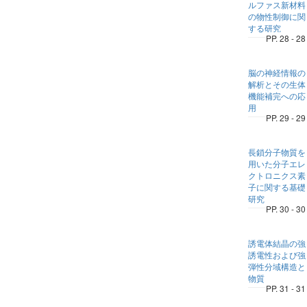
ルファス新材料
の物性制御に関
する研究
PP. 28 - 28
脳の神経情報の
解析とその生体
機能補完への応
用
PP. 29 - 29
長鎖分子物質を
用いた分子エレ
クトロニクス素
子に関する基礎
研究
PP. 30 - 30
誘電体結晶の強
誘電性および強
弾性分域構造と
物質
PP. 31 - 31