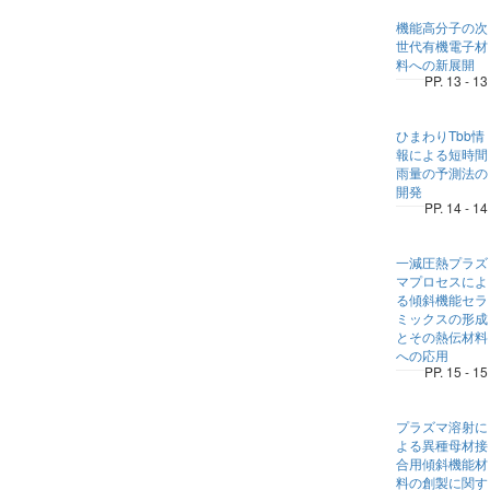
機能高分子の次
世代有機電子材
料への新展開
PP. 13 - 13
ひまわりTbb情
報による短時間
雨量の予測法の
開発
PP. 14 - 14
一減圧熱プラズ
マプロセスによ
る傾斜機能セラ
ミックスの形成
とその熱伝材料
への応用
PP. 15 - 15
プラズマ溶射に
よる異種母材接
合用傾斜機能材
料の創製に関す