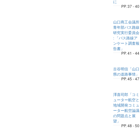
に
PP. 37 - 40
山口商工会議所
青年部バス路線
研究実行委員会
: 「バス路線ア
ンケート調査報
告書」
PP. 41 - 44
古谷明信「山口
県の道路事情」
PP. 45 - 47
澤喜司郎「コミ
ューター航空と
地域開発コミュ
ーター航空論議
の問題点と展
望」
PP. 48 - 50