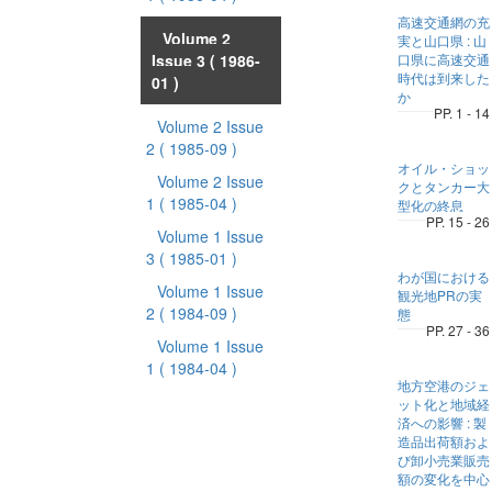
高速交通網の充
Volume 2
実と山口県 : 山
Issue 3
( 1986-
口県に高速交通
時代は到来した
01 )
か
PP. 1 - 14
Volume 2 Issue
2
( 1985-09 )
オイル・ショッ
Volume 2 Issue
クとタンカー大
1
( 1985-04 )
型化の終息
PP. 15 - 26
Volume 1 Issue
3
( 1985-01 )
わが国における
Volume 1 Issue
観光地PRの実
2
( 1984-09 )
態
PP. 27 - 36
Volume 1 Issue
1
( 1984-04 )
地方空港のジェ
ット化と地域経
済への影響 : 製
造品出荷額およ
び卸小売業販売
額の変化を中心