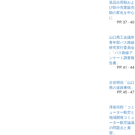
造品出荷額およ
び卸小売業販売
額の変化を中心
に
PP. 37 - 40
山口商工会議所
青年部バス路線
研究実行委員会
: 「バス路線ア
ンケート調査報
告書」
PP. 41 - 44
古谷明信「山口
県の道路事情」
PP. 45 - 47
澤喜司郎「コミ
ューター航空と
地域開発コミュ
ーター航空論議
の問題点と展
望」