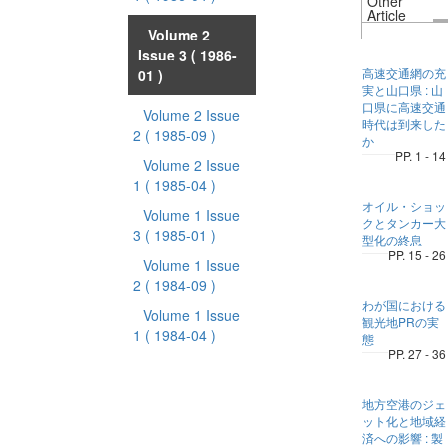
Other
Article
Volume 2
Issue 3
( 1986-
高速交通網の充
01 )
実と山口県 : 山
口県に高速交通
Volume 2 Issue
時代は到来した
2
( 1985-09 )
か
PP. 1 - 14
Volume 2 Issue
1
( 1985-04 )
オイル・ショッ
Volume 1 Issue
クとタンカー大
3
( 1985-01 )
型化の終息
PP. 15 - 26
Volume 1 Issue
2
( 1984-09 )
わが国における
Volume 1 Issue
観光地PRの実
1
( 1984-04 )
態
PP. 27 - 36
地方空港のジェ
ット化と地域経
済への影響 : 製