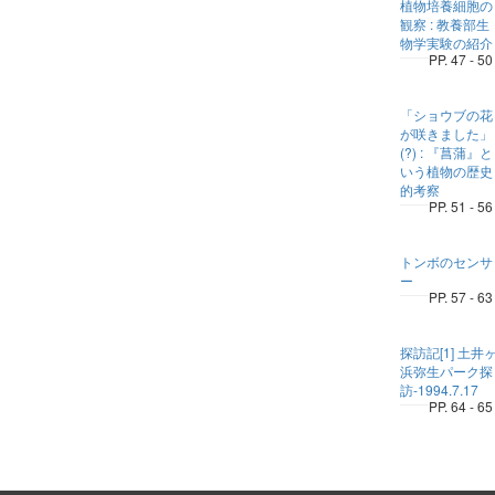
植物培養細胞の
観察 : 教養部生
物学実験の紹介
PP. 47 - 50
「ショウブの花
が咲きました」
(?) : 『菖蒲』と
いう植物の歴史
的考察
PP. 51 - 56
トンボのセンサ
ー
PP. 57 - 63
探訪記[1] 土井
浜弥生パーク探
訪-1994.7.17
PP. 64 - 65