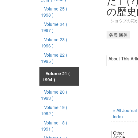
た」(?
の歴史
Volume 25
(
1998 )
「ショウブの花が
Volume 24
(
1997 )
谷國 勝美
Volume 23
(
1996 )
Volume 22
(
About This Arti
1995 )
Volume 21
(
1994 )
Volume 20
(
1993 )
Volume 19
(
All Journal
1992 )
Index
Volume 18
(
1991 )
Other
Article