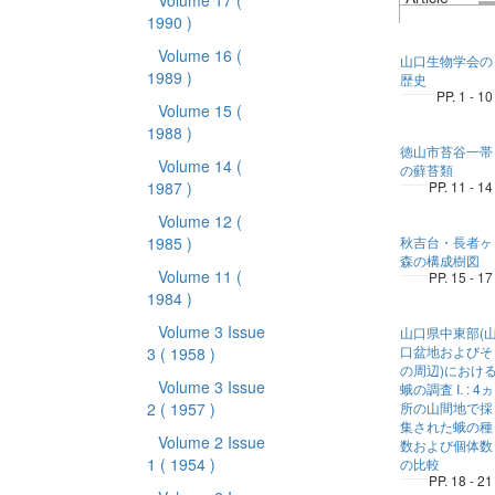
Volume 17
(
1990 )
Volume 16
(
山口生物学会の
1989 )
歴史
PP. 1 - 10
Volume 15
(
1988 )
徳山市苔谷一帯
Volume 14
(
の蘚苔類
1987 )
PP. 11 - 14
Volume 12
(
1985 )
秋吉台・長者ヶ
森の構成樹図
Volume 11
(
PP. 15 - 17
1984 )
Volume 3 Issue
山口県中東部(
口盆地およびそ
3
( 1958 )
の周辺)におけ
Volume 3 Issue
蛾の調査 I. : 4ヵ
2
( 1957 )
所の山間地で採
集された蛾の種
Volume 2 Issue
数および個体数
1
( 1954 )
の比較
PP. 18 - 21