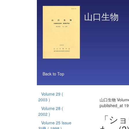
山口生物
Back to Top
Volume 29
(
2003 )
山口生物 Volume
published_at 1
Volume 28
(
2002 )
「ショ
Volume 25 Issue
別冊
( 1998 )