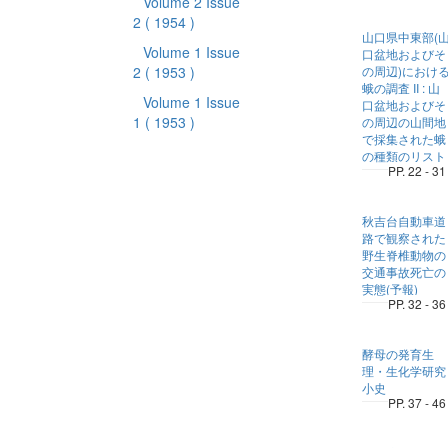
Volume 2 Issue
2
( 1954 )
山口県中東部(
Volume 1 Issue
口盆地およびそ
2
( 1953 )
の周辺)におけ
蛾の調査 II : 山
Volume 1 Issue
口盆地およびそ
1
( 1953 )
の周辺の山間地
で採集された蛾
の種類のリスト
PP. 22 - 31
秋吉台自動車道
路で観察された
野生脊椎動物の
交通事故死亡の
実態(予報)
PP. 32 - 36
酵母の発育生
理・生化学研究
小史
PP. 37 - 46