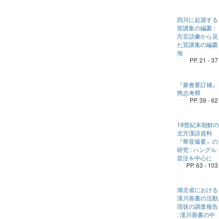
四川に起源する
宣講集の編纂 :
方言語彙から見
た宣講集の編纂
地
PP. 21 - 37
『秦會要訂補』
輿志考釋
PP. 39 - 62
19世紀末朝鮮の
北方漢語資料
『華音撮要』の
研究 : ハングル
音注を中心に
PP. 63 - 103
湖北省における
漢川善書の活動
現状の調査報告
: 漢川善書の中