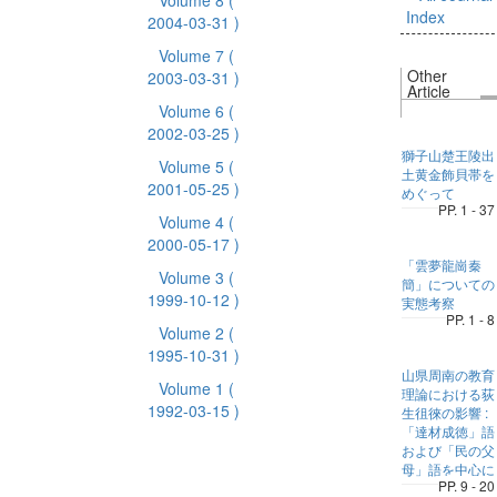
Volume 8
(
Index
2004-03-31 )
Volume 7
(
Other
2003-03-31 )
Article
Volume 6
(
2002-03-25 )
獅子山楚王陵出
Volume 5
(
土黄金飾貝帯を
2001-05-25 )
めぐって
PP. 1 - 37
Volume 4
(
2000-05-17 )
「雲夢龍崗秦
Volume 3
(
簡」についての
1999-10-12 )
実態考察
PP. 1 - 8
Volume 2
(
1995-10-31 )
山県周南の教育
Volume 1
(
理論における荻
1992-03-15 )
生徂徠の影響 :
「達材成徳」語
および「民の父
母」語を中心に
PP. 9 - 20