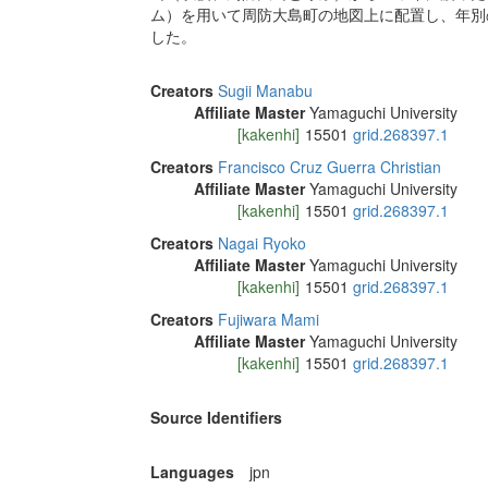
ム）を用いて周防大島町の地図上に配置し、年別
した。
Creators
Sugii Manabu
Affiliate Master
Yamaguchi University
[kakenhi]
15501
grid.268397.1
Creators
Francisco Cruz Guerra Christian
Affiliate Master
Yamaguchi University
[kakenhi]
15501
grid.268397.1
Creators
Nagai Ryoko
Affiliate Master
Yamaguchi University
[kakenhi]
15501
grid.268397.1
Creators
Fujiwara Mami
Affiliate Master
Yamaguchi University
[kakenhi]
15501
grid.268397.1
Source Identifiers
Languages
jpn