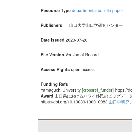
Resource Type
departmental bulletin paper
Publishers
山口大学山口学研究センター
Date Issued
2023-07-20
File Version
Version of Record
Access Rights
open access
Funding Refs
Yamaguchi University
[crossref_funder]
https://
Award
山口県におけるハワイ移民のビッグデー
https://doi.org/10.13039/100016983
山口学研究プ