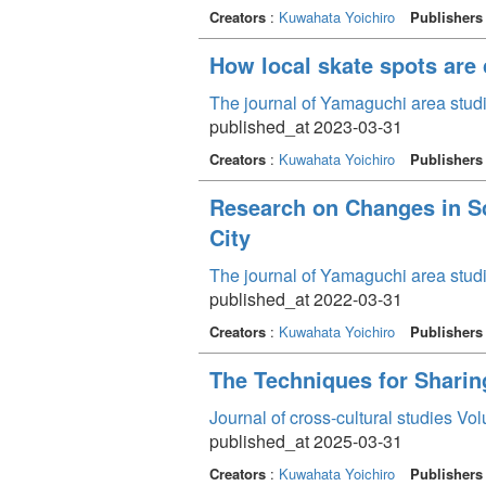
Creators
:
Kuwahata Yoichiro
Publishers
How local skate spots are
The journal of Yamaguchi area stu
published_at 2023-03-31
Creators
:
Kuwahata Yoichiro
Publishers
Research on Changes in Sc
City
The journal of Yamaguchi area stu
published_at 2022-03-31
Creators
:
Kuwahata Yoichiro
Publishers
The Techniques for Sharin
Journal of cross-cultural studies Vo
published_at 2025-03-31
Creators
:
Kuwahata Yoichiro
Publishers