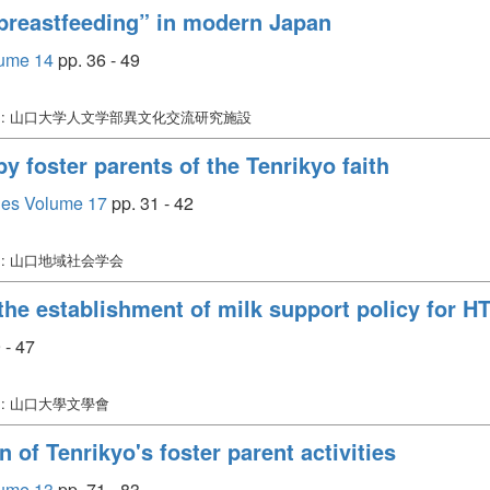
“breastfeeding” in modern Japan
lume 14
pp. 36 - 49
: 山口大学人文学部異文化交流研究施設
y foster parents of the Tenrikyo faith
dies Volume 17
pp. 31 - 42
: 山口地域社会学会
the establishment of milk support policy for H
 - 47
: 山口大學文學會
 of Tenrikyo's foster parent activities
lume 13
pp. 71 - 83