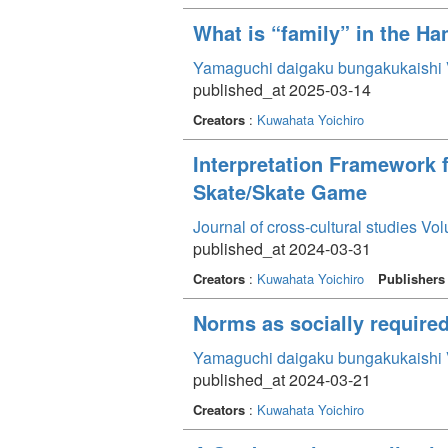
What is “family” in the H
Yamaguchi daigaku bungakukaishi
published_at 2025-03-14
Creators
:
Kuwahata Yoichiro
Interpretation Framework 
Skate/Skate Game
Journal of cross-cultural studies Vo
published_at 2024-03-31
Creators
:
Kuwahata Yoichiro
Publishers
Norms as socially required
Yamaguchi daigaku bungakukaishi
published_at 2024-03-21
Creators
:
Kuwahata Yoichiro