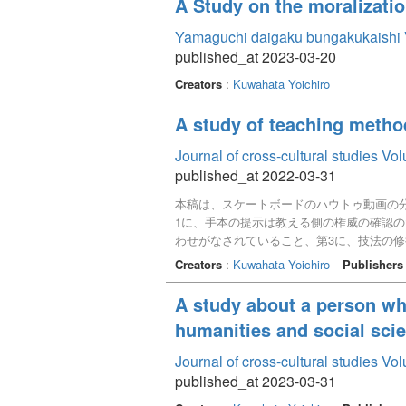
A Study on the moralizati
Yamaguchi daigaku bungakukaishi
published_at 2023-03-20
Creators
:
Kuwahata Yoichiro
A study of teaching method
Journal of cross-cultural studies Vo
published_at 2022-03-31
本稿は、スケートボードのハウトゥ動画の
1に、手本の提示は教える側の権威の確認
わせがなされていること、第3に、技法の
点が析出された。 身体技法が教示され修
Creators
:
Kuwahata Yoichiro
Publishers
が、本稿からは見えてきた。当然のように
策が用いられながら成立していることが示
A study about a person who
humanities and social sci
Journal of cross-cultural studies Vo
published_at 2023-03-31