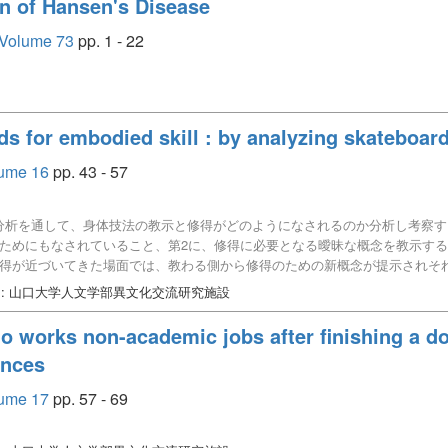
on of Hansen's Disease
 Volume 73
pp. 1 - 22
s for embodied skill : by analyzing skateboar
lume 16
pp. 43 - 57
分析を通して、身体技法の教示と修得がどのようになされるのか分析し考察す
のためにもなされていること、第2に、修得に必要となる曖昧な概念を教示す
修得が近づいてきた場面では、教わる側から修得のための新概念が提示されそ
得されようとする際には、上記のような方策が用いられながら、修得という目
: 山口大学人文学部異文化交流研究施設
行われている身体技法の教示と修得は、実は複雑なやり取りからなされており
唆された。
 works non-academic jobs after finishing a do
ences
lume 17
pp. 57 - 69