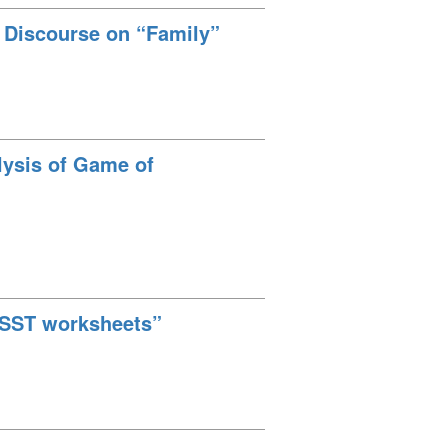
f Discourse on “Family”
lysis of Game of
 “SST worksheets”