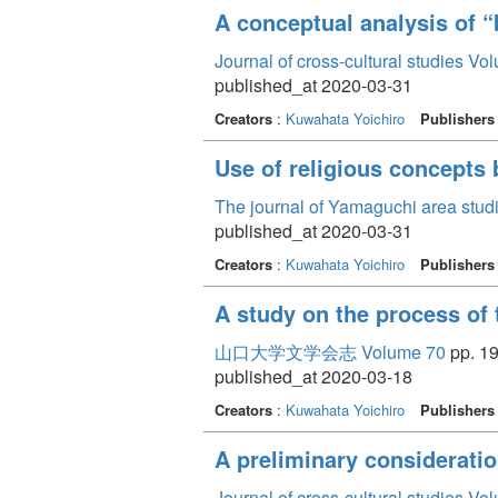
A conceptual analysis of 
Journal of cross-cultural studies Vo
published_at 2020-03-31
Creators
:
Kuwahata Yoichiro
Publishers
Use of religious concepts b
The journal of Yamaguchi area stu
published_at 2020-03-31
Creators
:
Kuwahata Yoichiro
Publishers
A study on the process of 
山口大学文学会志 Volume 70
pp. 19
published_at 2020-03-18
Creators
:
Kuwahata Yoichiro
Publishers
A preliminary consideration
Journal of cross-cultural studies Vo