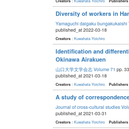
Creators
:
Kuwahata Yoichiro
Publishers
Diversity of workers in Ha
Yamaguchi daigaku bungakukaishi
published_at 2022-03-18
Creators
:
Kuwahata Yoichiro
Identification and differe
Okinawa Airakuen
山口大学文学会志 Volume 71
pp. 33
published_at 2021-03-18
Creators
:
Kuwahata Yoichiro
Publishers
A study of correspondenc
Journal of cross-cultural studies Vo
published_at 2021-03-31
Creators
:
Kuwahata Yoichiro
Publishers