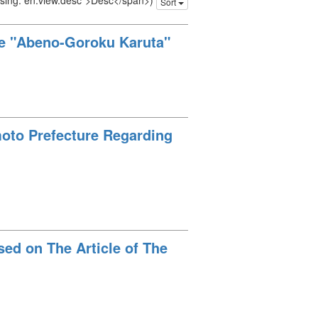
issing: en.view.desc">Desc</span>)
Sort
the "Abeno-Goroku Karuta"
oto Prefecture Regarding
ed on The Article of The