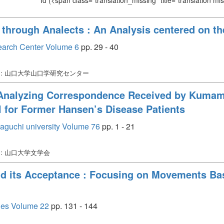
Id
(<span class="translation_missing" title="translation m
s through Analects : An Analysis centered on 
earch Center Volume 6
pp. 29 - 40
: 山口大学山口学研究センター
Analyzing Correspondence Received by Kumam
 for Former Hansen’s Disease Patients
amaguchi university Volume 76
pp. 1 - 21
: 山口大学文学会
d its Acceptance : Focusing on Movements Bas
dies Volume 22
pp. 131 - 144