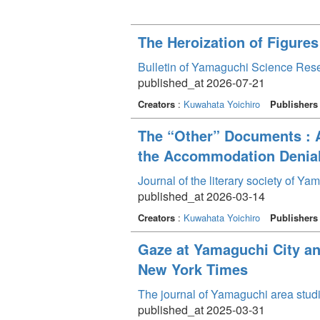
The Heroization of Figure
Bulletin of Yamaguchi Science Res
published_at 2026-07-21
Creators
:
Kuwahata Yoichiro
Publishers
The “Other” Documents : 
the Accommodation Denial
Journal of the literary society of Y
published_at 2026-03-14
Creators
:
Kuwahata Yoichiro
Publishers
Gaze at Yamaguchi City an
New York Times
The journal of Yamaguchi area stu
published_at 2025-03-31