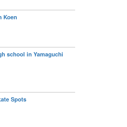
en Koen
igh school in Yamaguchi
kate Spots