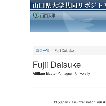
著者一覧
Fujii Daisuke
Fujii Daisuke
Affiliate Master
Yamaguchi University
Id
(<span class="translation_missin