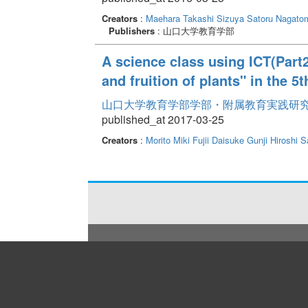
Creators
:
Maehara Takashi
Sizuya Satoru
Nagatom
Publishers
: 山口大学教育学部
A science class using ICT(Part2
and fruition of plants" in the 
山口大学教育学部学部・附属教育実践研究紀要 
published_at 2017-03-25
Creators
:
Morito Miki
Fujii Daisuke
Gunji Hiroshi
S