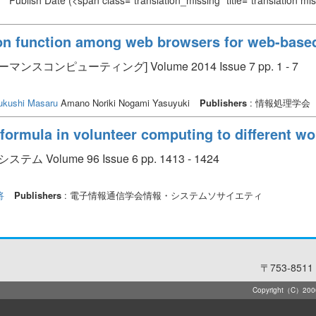
Publish Date
(<span class="translation_missing" title="translation m
on function among web browsers for web-base
ンピューティング] Volume 2014 Issue 7 pp. 1 - 7
ukushi Masaru
Amano Noriki Nogami Yasuyuki
Publishers
: 情報処理学会
y formula in volunteer computing to different w
olume 96 Issue 6 pp. 1413 - 1424
将
Publishers
: 電子情報通信学会情報・システムソサイエティ
〒753-8511 
Copyright（C）2006-2