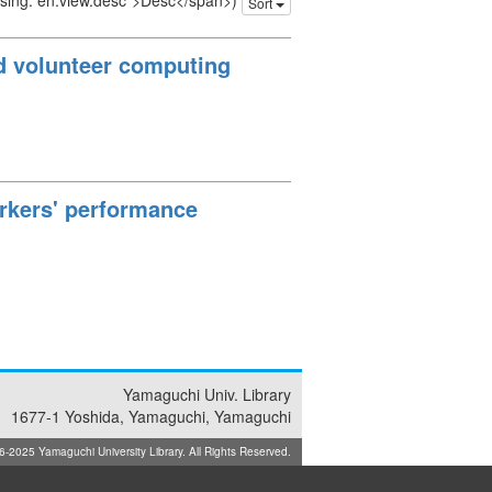
issing: en.view.desc">Desc</span>)
Sort
d volunteer computing
orkers' performance
Yamaguchi Univ. Library
1677-1 Yoshida, Yamaguchi, Yamaguchi
025 Yamaguchi University Library. All Rights Reserved.