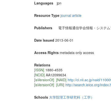
Languages
jpn
Resource Type
journal article
Publishers
電子情報通信学会情報・システム
Date Issued
2013-06-01
Access Rights
metadata only access
Relations
[ISSN]
1880-4535
[NCID]
AA12099634
[isVersionOf]
[NAID]
http://ci.nii.ac.jp/naid/110
[isVersionOf]
[URI]
http://search.ieice.org/index.
Schools
大学院理工学研究科（工学）