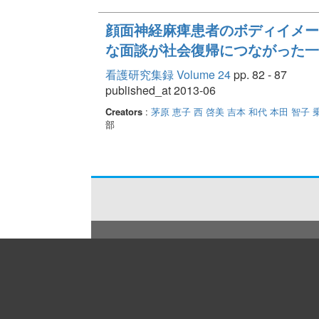
顔面神経麻痺患者のボディイメー
な面談が社会復帰につながった一
看護研究集録 Volume 24
pp. 82 - 87
published_at 2013-06
Creators
:
茅原 恵子
西 啓美
吉本 和代
本田 智子
部