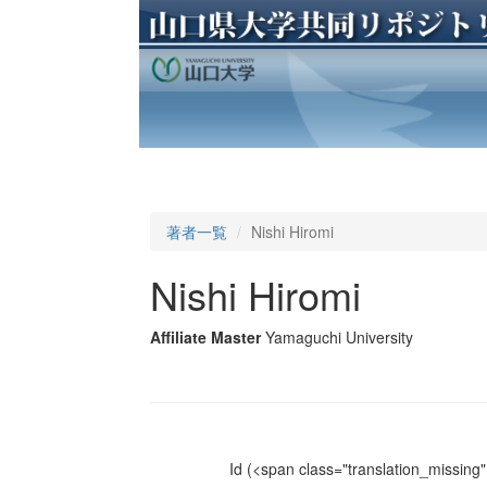
著者一覧
Nishi Hiromi
Nishi Hiromi
Affiliate Master
Yamaguchi University
Id
(<span class="translation_missing" 