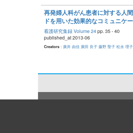
再発婦人科がん患者に対する人間
ドを用いた効果的なコミュニケー
看護研究集録 Volume 24
pp. 35 - 40
published_at 2013-06
Creators
:
廣井 由佳
廣田 良子
藤野 聖子
松永 理子