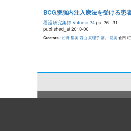
BCG膀胱内注入療法を受ける患
看護研究集録 Volume 24
pp. 26 - 31
published_at 2013-06
Creators
:
松野 里美
西山 真理子
藤井 聡美
倉田 