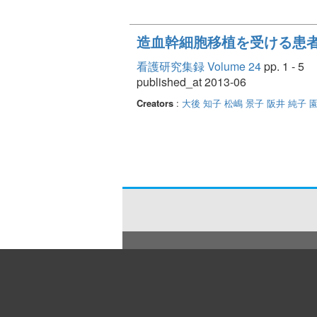
造血幹細胞移植を受ける患
看護研究集録 Volume 24
pp. 1 - 5
published_at 2013-06
Creators
:
大後 知子
松嶋 景子
阪井 純子