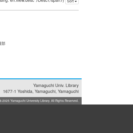
issing: en.view.desc">Desc</span>)
Sort
護部
Yamaguchi Univ. Library
1677-1 Yoshida, Yamaguchi, Yamaguchi
025 Yamaguchi University Library. All Rights Reserved.