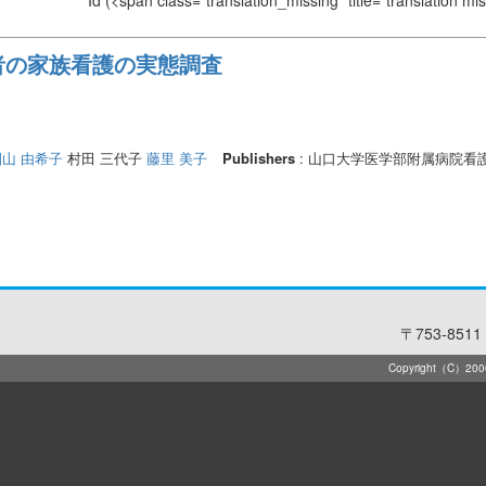
Id
(<span class="translation_missing" title="translation m
者の家族看護の実態調査
園山 由希子
村田 三代子
藤里 美子
Publishers
: 山口大学医学部附属病院看
〒753-8511 
Copyright（C）2006-2