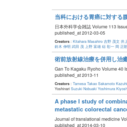
当科における胃癌に対する
日本外科学会雑誌 Volume 113 Issue 
published_at 2012-03-05
Creators
:
Kitahara Masahiro
吉野 茂文
井
鈴木 伸明
武田 茂
上野 富雄
硲 彰一
岡 正
術前放射線治療を併用し治癒
Gan To Kagaku Ryoho Volume 40 Is
published_at 2013-11
Creators
:
Tamesa Takao
Sakamoto Kazuh
Yoshinari
Suzuki Nobuaki
Yoshimura Kiyosh
A phase I study of combina
metastatic colorectal canc
Journal of translational medicine Vo
published_at 2014-03-10