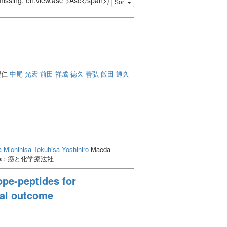
 missing: en.view.asc">Asc</span>)
Sort
理仁
中尾 光宏
前田 祥成
徳久 善弘
飯田 通久
a Michihisa
Tokuhisa Yoshihiro
Maeda
s
: 癌と化学療法社
ope-peptides for
cal outcome