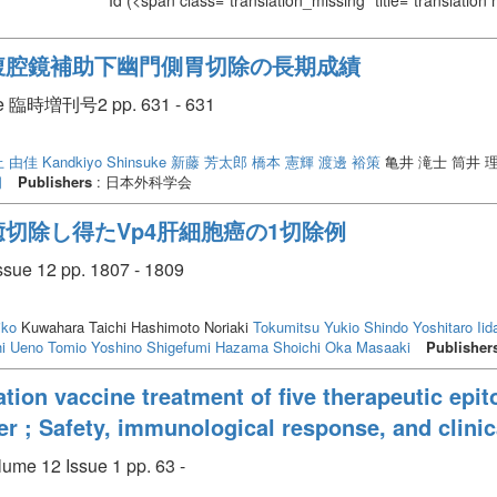
Id
(<span class="translation_missing" title="translation
腹腔鏡補助下幽門側胃切除の長期成績
臨時増刊号2 pp. 631 - 631
上 由佳
Kandkiyo Shinsuke
新藤 芳太郎
橋本 憲輝
渡邊 裕策
亀井 滝士 筒井 
朗
Publishers
: 日本外科学会
切除し得たVp4肝細胞癌の1切除例
sue 12 pp. 1807 - 1809
iko
Kuwahara Taichi Hashimoto Noriaki
Tokumitsu Yukio
Shindo Yoshitaro
Iid
i
Ueno Tomio
Yoshino Shigefumi
Hazama Shoichi
Oka Masaaki
Publisher
tion vaccine treatment of five therapeutic epit
er ; Safety, immunological response, and clini
lume 12 Issue 1 pp. 63 -