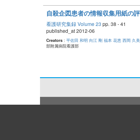
自殺企図患者の情報収集用紙の評
看護研究集録 Volume 23
pp. 38 - 41
published_at 2012-06
Creators
:
平佐田 和明
向江 剛
福本 花恵
西岡 久
部附属病院看護部