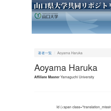
著者一覧
Aoyama Haruka
Aoyama Haruka
Affiliate Master
Yamaguchi University
Id
(<span class="translation_missin