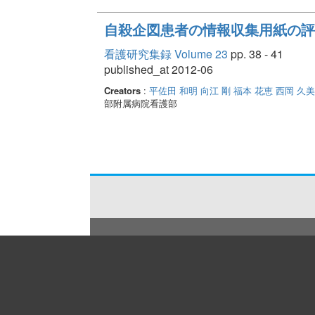
自殺企図患者の情報収集用紙の評
看護研究集録 Volume 23
pp. 38 - 41
published_at 2012-06
Creators
:
平佐田 和明
向江 剛
福本 花恵
西岡 久
部附属病院看護部