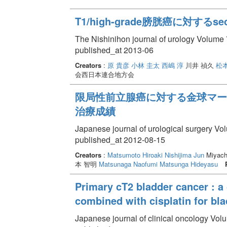
T1/high-grade膀胱癌に対する
The Nishinihon journal of urology Volume 
published_at 2013-06
Creators
:
原 貴彦
小林 圭太
西嶋 淳
川井 禎久
松本
会西日本連合地方会
限局性前立腺癌に対する金球マーカ
治療成績
Japanese journal of urological surgery Vo
published_at 2012-08-15
Creators
:
Matsumoto Hiroaki
Nishijima Jun
Miyach
本 智明
Matsunaga Naofumi
Matsunga Hideyasu
Primary cT2 bladder cancer : a
combined with cisplatin for bl
Japanese journal of clinical oncology Vol