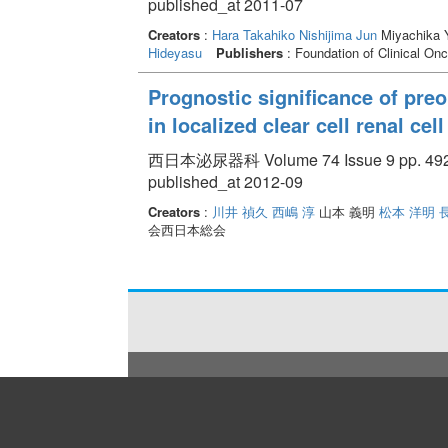
published_at 2011-07
Creators
:
Hara Takahiko
Nishijima Jun
Miyachika 
Hideyasu
Publishers
: Foundation of Clinical On
Prognostic significance of preo
in localized clear cell renal ce
西日本泌尿器科 Volume 74 Issue 9 pp. 492 
published_at 2012-09
Creators
:
川井 禎久
西嶋 淳
山本 義明
松本 洋明
会西日本総会