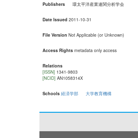
Publishers
環太平洋産業連関分析学会
Date Issued
2011-10-31
File Version
Not Applicable (or Unknown)
Access Rights
metadata only access
Relations
[ISSN]
1341-9803
[NCID]
AN1058314X
Schools
経済学部
大学教育機構