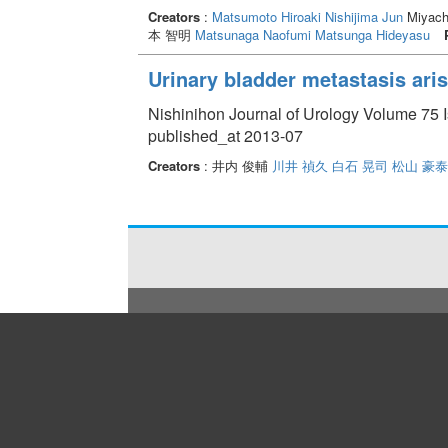
Creators
:
Matsumoto Hiroaki
Nishijima Jun
Miyach
本 智明
Matsunaga Naofumi
Matsunga Hideyasu
Urinary bladder metastasis aris
Nishinihon Journal of Urology Volume 75 I
published_at 2013-07
Creators
: 井内 俊輔
川井 禎久
白石 晃司
松山 豪泰