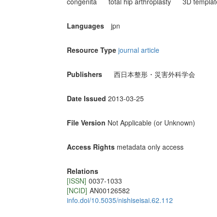
congenita
total hip arthroplasty
3D templat
Languages
jpn
Resource Type
journal article
Publishers
西日本整形・災害外科学会
Date Issued
2013-03-25
File Version
Not Applicable (or Unknown)
Access Rights
metadata only access
Relations
[ISSN]
0037-1033
[NCID]
AN00126582
info.doi/10.5035/nishiseisai.62.112