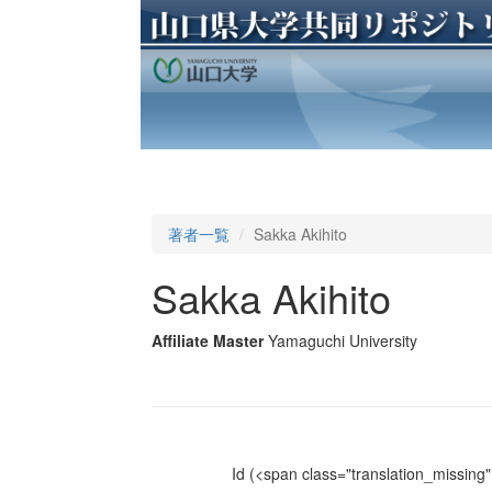
著者一覧
Sakka Akihito
Sakka Akihito
Affiliate Master
Yamaguchi University
Id
(<span class="translation_missing" 