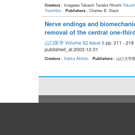
Creators
: Imagawa Takashi Tanaka Hiroshi
Tokush
Toshihiko
Publishers
: Charles B. Slack
Nerve endings and biomechanica
removal of the central one-third
山口医学 Volume 52 Issue 6
pp. 211 - 218
published_at 2003-12-31
Creators
:
Sakka Akihito
Publishers
: 山口大学