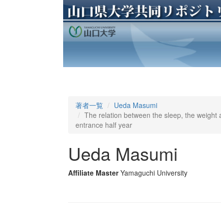
著者一覧
Ueda Masumi
The relation between the sleep, the weight a
entrance half year
Ueda Masumi
Affiliate Master
Yamaguchi University