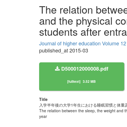
The relation betwee
and the physical con
students after entr
Journal of higher education Volume 12
published_at 2015-03
D500012000008.pdf
[fulltext]
3.52 MB
Title
入学半年後の大学1年生における睡眠習慣と体重
The relation between the sleep, the weight and the
year