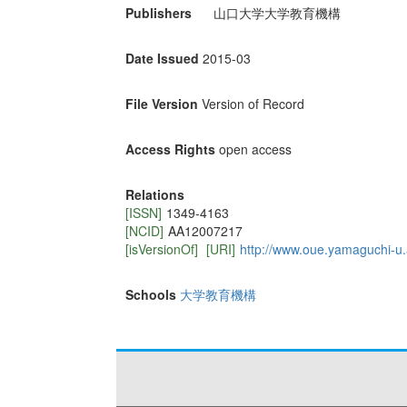
Publishers
山口大学大学教育機構
Date Issued
2015-03
File Version
Version of Record
Access Rights
open access
Relations
[ISSN]
1349-4163
[NCID]
AA12007217
[isVersionOf]
[URI]
http://www.oue.yamaguchi-u.a
Schools
大学教育機構