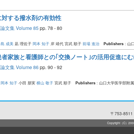
に対する撥水剤の有効性
 Volume 85
pp. 78 - 80
手島 成美
凪 理佐子
岡本 知子
岸 靖代 宮武 順子
前場 進治
Publishers
: 
者家族と看護師との｢交換ノート｣の活用促進にむ
 Volume 86
pp. 90 - 92
美
岡本 知子
小田 朋実
横山 敬子
宮武 順子
Publishers
: 山口大学医学部附
〒753-8511 
Copyright（C）2006-2