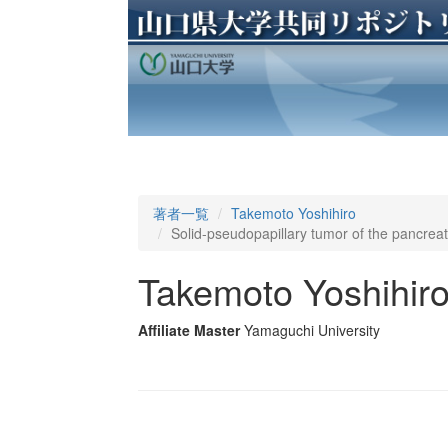
著者一覧
Takemoto Yoshihiro
Solid-pseudopapillary tumor of the pancreat
Takemoto Yoshihir
Affiliate Master
Yamaguchi University