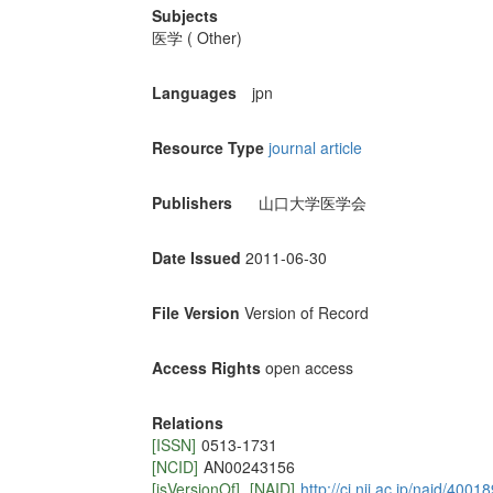
Subjects
医学 ( Other)
Languages
jpn
Resource Type
journal article
Publishers
山口大学医学会
Date Issued
2011-06-30
File Version
Version of Record
Access Rights
open access
Relations
[ISSN]
0513-1731
[NCID]
AN00243156
[isVersionOf]
[NAID]
http://ci.nii.ac.jp/naid/400