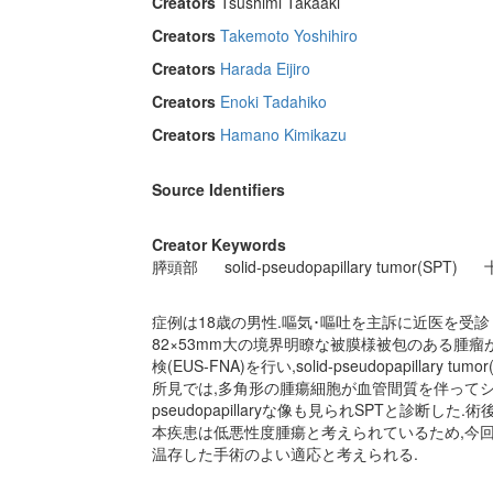
Creators
Tsushimi Takaaki
Creators
Takemoto Yoshihiro
Creators
Harada Eijiro
Creators
Enoki Tadahiko
Creators
Hamano Kimikazu
Source Identifiers
Creator Keywords
膵頭部
solid-pseudopapillary tumor(SPT)
症例は18歳の男性.嘔気･嘔吐を主訴に近医を受
82×53mm大の境界明瞭な被膜様被包のある腫
検(EUS-FNA)を行い,solid-pseudopapill
所見では,多角形の腫瘍細胞が血管間質を伴ってシー
pseudopapillaryな像も見られSPTと診断
本疾患は低悪性度腫瘍と考えられているため,今
温存した手術のよい適応と考えられる.