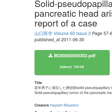
Solid-pseudopapilla
pancreatic head ari
report of a case
山口医学 Volume 60 Issue 3
Page 57-
published_at 2011-06-30
B030060000302.pdf
[fulltext]
739 KB
Title
若年男子に発症した膵頭部solid-pseudopapillary 
Solid-pseudopapillary tumor of the pancreatic he
Creators
Hayashi Masataro