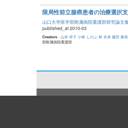
限局性前立腺癌患者の治療選択支
山口大学医学部附属病院看護部研究論文集 Vo
published_at 2010-03
Creators
:
山本 祥子
小林 しのぶ
林 未来
藤田 麻美
部附属病院看護部