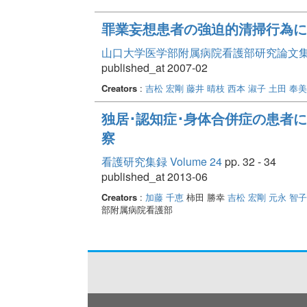
罪業妄想患者の強迫的清掃行為に
山口大学医学部附属病院看護部研究論文集 Vo
published_at 2007-02
Creators
:
吉松 宏剛
藤井 晴枝
西本 淑子
土田 奉美
独居･認知症･身体合併症の患者
察
看護研究集録 Volume 24
pp. 32 - 34
published_at 2013-06
Creators
:
加藤 千恵
柿田 勝幸
吉松 宏剛
元永 智子
部附属病院看護部