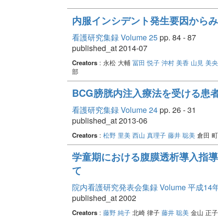
内服インシデント発生要因からみ
看護研究集録 Volume 25
pp. 84 - 87
published_at 2014-07
Creators
: 永松 大輔
冨田 悦子
沖村 美香
山見 美央
部
BCG膀胱内注入療法を受ける患
看護研究集録 Volume 24
pp. 26 - 31
published_at 2013-06
Creators
:
松野 里美
西山 真理子
藤井 聡美
倉田 
学童期における腹膜透析導入指導効
て
院内看護研究発表会集録 Volume 平成14
published_at 2002
Creators
:
藤野 純子
北崎 律子
藤井 聡美
金山 正子