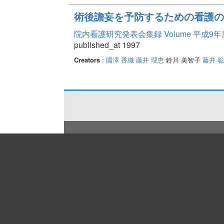
術後譫妄を予防するための看護の
院内看護研究発表会集録 Volume 平成9年
published_at 1997
Creators
:
國澤 香織
藤井 理恵
鈴川 美智子
藤井 