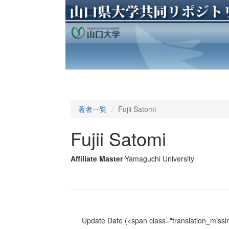
著者一覧
Fujii Satomi
Fujii Satomi
Affiliate Master
Yamaguchi University
Update Date
(<span class="translation_missin