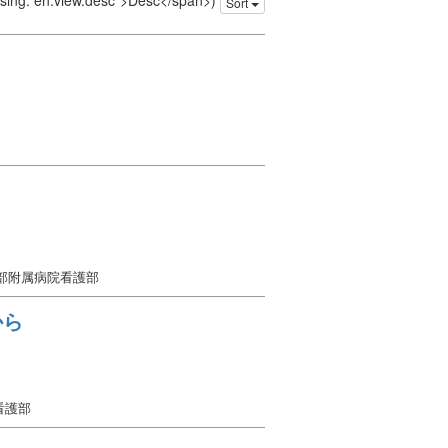
issing: en.view.desc">Desc</span>)
Sort
学部附属病院看護部
から
看護部