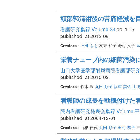
頸部郭清術後の苦痛軽減を目
看護研究集録 Volume 23
pp. 1 - 5
published_at 2012-06
Creators
:
上田 もも
友末 和子 野村 文子
栄養チューブ内の細菌汚染
山口大学医学部附属病院看護部研究論文集
published_at 2010-03
Creators
: 竹本 豊
丸田 順子
福重 美佐
山崎
看護師の成長を動機付けた看
院内看護研究発表会集録 Volume 
published_at 2004-12-01
Creators
: 山根 佳代
丸田 順子
田村 恭子
三