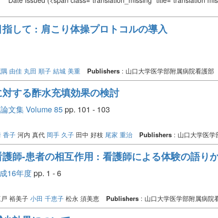
Date Issued
(<span class="translation_missing" title="translation m
指して : 肩こり体操プロトコルの導入
蔵隅 由佳
丸田 順子
結城 美重
Publishers
: 山口大学医学部附属病院看護部
に対する酢水充填効果の検討
 Volume 85
pp. 101 - 103
 香子
河内 真代
岡手 久子
田中 好枝
尾家 重治
Publishers
: 山口大学医
護師-患者の相互作用 : 看護師による体験の語り
平成16年度
pp. 1 - 6
戸 裕美子
小田 千恵子
松永 須美恵
Publishers
: 山口大学医学部附属病院