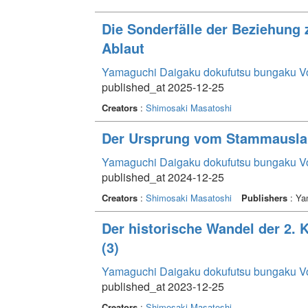
Die Sonderfälle der Beziehun
Ablaut
Yamaguchi Daigaku dokufutsu bungaku V
published_at 2025-12-25
Creators
:
Shimosaki Masatoshi
Der Ursprung vom Stammauslau
Yamaguchi Daigaku dokufutsu bungaku V
published_at 2024-12-25
Creators
:
Shimosaki Masatoshi
Publishers
: Ya
Der historische Wandel der 2. 
(3)
Yamaguchi Daigaku dokufutsu bungaku V
published_at 2023-12-25
Creators
:
Shimosaki Masatoshi