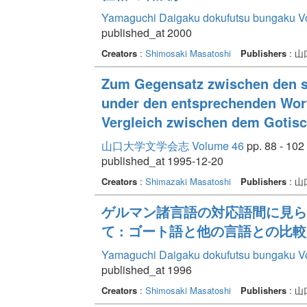
Yamaguchi Daigaku dokufutsu bungaku V
published_at 2000
Creators
:
Shimosaki Masatoshi
Publishers
: 
Zum Gegensatz zwischen den s
under den entsprechenden Wort
Vergleich zwischen dem Gotis
山口大学文学会志 Volume 46
pp. 88 - 102
published_at 1995-12-20
Creators
:
Shimazaki Masatoshi
Publishers
: 
ゲルマン諸言語の対応語間に見ら
て : ゴート語と他の言語との比較
Yamaguchi Daigaku dokufutsu bungaku V
published_at 1996
Creators
:
Shimosaki Masatoshi
Publishers
: 