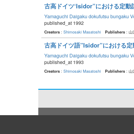
古高ドイツ‘Isidor”における
Yamaguchi Daigaku dokufutsu bungaku V
published_at 1992
Creators
:
Shimosaki Masatoshi
Publishers
: 
古高ドイツ語”Isidor”におけ
Yamaguchi Daigaku dokufutsu bungaku V
published_at 1993
Creators
:
Shimosaki Masatoshi
Publishers
: 