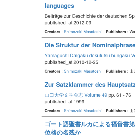
languages
Beiträge zur Geschichte der deutschen Spr
published_at 2012-09
Creators
:
Shimozaki Masatoshi
Publishers
: Wal
Die Struktur der Nominalphras
Yamaguchi Daigaku dokufutsu bungaku V
published_at 2010-12-25
Creators
:
Shimozaki Masatoshi
Publishers
: 
Zur Satzklammer des Hauptsatz
山口大学文学会志 Volume 49
pp. 61 - 76
published_at 1999
Creators
:
Shimozaki Masatoshi
Publishers
: 
ゴート語聖書ルカによる福音書第2参第
位格の名残か