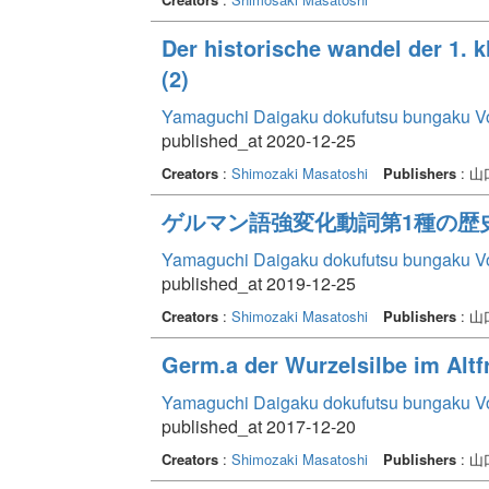
Der historische wandel der 1. 
(2)
Yamaguchi Daigaku dokufutsu bungaku V
published_at 2020-12-25
Creators
:
Shimozaki Masatoshi
Publishers
: 
ゲルマン語強変化動詞第1種の歴史
Yamaguchi Daigaku dokufutsu bungaku V
published_at 2019-12-25
Creators
:
Shimozaki Masatoshi
Publishers
: 
Germ.a der Wurzelsilbe im Altf
Yamaguchi Daigaku dokufutsu bungaku V
published_at 2017-12-20
Creators
:
Shimozaki Masatoshi
Publishers
: 