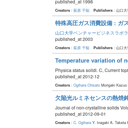
published_at 1998
Creators
:
荻原 千聡
Publishers
: 山口
特殊高圧ガス消費設備 : 
山口大学ベンチャービジネスラボラトリ
published_at 2003
Creators
:
荻原 千聡
Publishers
: 山口
Temperature variation of no
Physica status solidi. C, Current to
published_at 2012-12
Creators
:
Ogihara Chisato
Morigaki Kazuo
欠陥光ルミネセンスの熱焼鈍
Journal of non-crystalline solids V
published_at 2012-09-01
Creators
:
C. Ogihara
Y. Inagaki A. Taketa