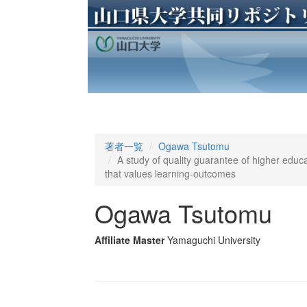
著者一覧
Ogawa Tsutomu
A study of quality guarantee of higher ed
that values learning-outcomes
Ogawa Tsutomu
Affiliate Master
Yamaguchi University