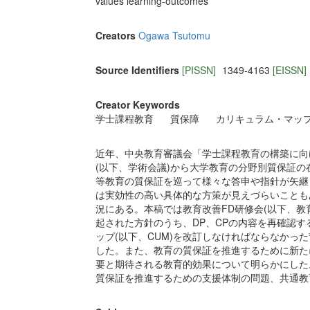
values learning-outcomes
Creators
Ogawa Tsutomu
Source Identifiers
[PISSN]
1349-4163
[EISSN]
Creator Keywords
学士課程教育
質保障
カリキュラム・マッ
近年、中央教育審議会「学士課程教育の構築に向けて
(以下、学術会議)から大学教育の分野別質保証の在
等教育の質保証を巡って様々な答申や指針が矢継
は実効性の高い具体的な方策が見えづらいことも
況にある。本稿では教育改善FD研修会(以下、教
起された方針のうち、DP、CPの内容を再確認
ップ(以下、CUM)を改訂しなければならなかっ
した。また、教育の質保証を推進するために新た
要と期待される教育的効果について明らかにした
質保証を推進するための支援体制の問題、共通教