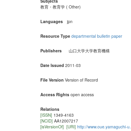
Subjects
教育・教育学 ( Other)
Languages
jpn
Resource Type
departmental bulletin paper
Publishers
山口大学大学教育機構
Date Issued
2011-03
File Version
Version of Record
Access Rights
open access
Relations
[ISSN]
1349-4163
[NCID]
AA12007217
[isVersionOf]
[URI]
http://www.oue.yamaguchi-u.a