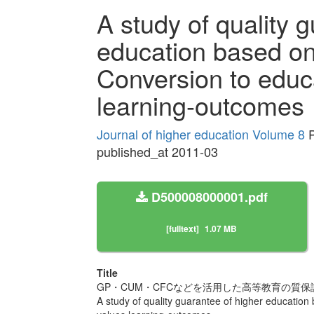
A study of quality 
education based 
Conversion to educa
learning-outcomes
Journal of higher education Volume 8
P
published_at 2011-03
D500008000001.pdf
[fulltext]
1.07 MB
Title
GP・CUM・CFCなどを活用した高等教育の質保
A study of quality guarantee of higher educati