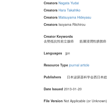
Creators
Nagata Yudai
Creators
Hara Takahiko
Creators
Matsuyama Hideyasu
Creators
Isoyama Riichirou
Creator Keywords
去勢抵抗性前立腺癌
筋層浸潤性膀胱癌
Languages
jpn
Resource Type
journal article
Publishers
日本泌尿器科学会西日本総
Date Issued
2013-01-20
File Version
Not Applicable (or Unknown)