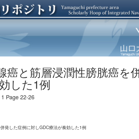
腺癌と筋層浸潤性膀胱癌を
効した1例
 Page 22-26
併発した症例に対しGDC療法が奏効した1例