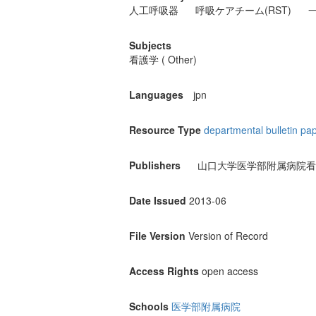
人工呼吸器
呼吸ケアチーム(RST)
Subjects
看護学 ( Other)
Languages
jpn
Resource Type
departmental bulletin pa
Publishers
山口大学医学部附属病院看
Date Issued
2013-06
File Version
Version of Record
Access Rights
open access
Schools
医学部附属病院