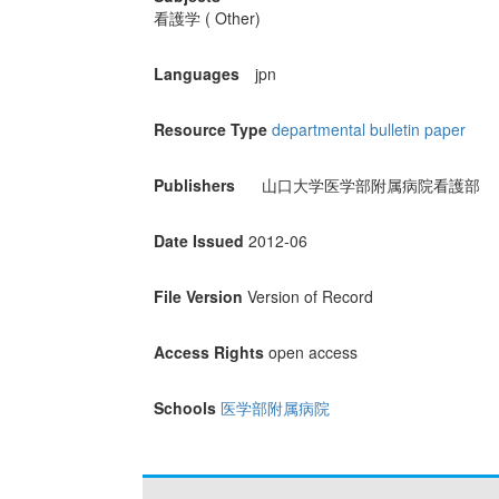
看護学 ( Other)
Languages
jpn
Resource Type
departmental bulletin paper
Publishers
山口大学医学部附属病院看護部
Date Issued
2012-06
File Version
Version of Record
Access Rights
open access
Schools
医学部附属病院