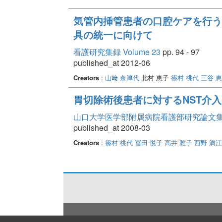
気管内挿管患者の口腔ケアを行う
具の統一に向けて
看護研究集録 Volume 23
pp. 94 - 97
published_at 2012-06
Creators
:
山﨑 奈津代
北村 恵子
篠村 桃代
三谷 
胃切除術後患者に対するNST介
山口大学医学部附属病院看護部研究論文集 Vo
published_at 2008-03
Creators
:
篠村 桃代
冨田 悦子
高井 雅子
西野 満江