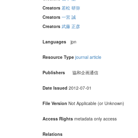
Creators
若松 研弥
Creators
一宮 誠
Creators
武藤 正彦
Languages
jpn
Resource Type
journal article
Publishers
協和企画通信
Date Issued
2012-07-01
File Version
Not Applicable (or Unknown)
Access Rights
metadata only access
Relations